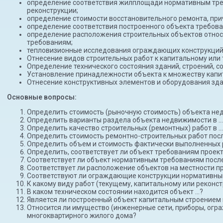
определение соответствия жилплощади нормативным тре
реконструкции;
определение стоимости восстановительного ремонта, прич
определение соответствия построенного объекта требов
определение расположения строительных объектов относ
требованиям;
тепловизионные исследования ограждающих конструкций
Отнесение видов строительных работ к капитальному или 
Определение технического состояния зданий, строений, с
Установление принадлежности объекта к множеству кап
Отнесение конструктивных элементов и оборудования зд
Основные вопросы:
Определить стоимость (рыночную стоимость) объекта нед
Определить варианты раздела объекта недвижимости в … 
Определить качество строительных (ремонтных) работ в …
Определить стоимость ремонтно-строительных работ после
Определить объем и стоимость фактически выполненных ра
Определить, соответствует ли объект требованиям проек
Соответствует ли объект нормативным требованиям после
Соответствует ли расположение объектов на местности 
Соответствуют ли ограждающие конструкции нормативны
К какому виду работ (текущему, капитальному или реконс
В каком техническом состоянии находится объект …?
Является ли построенный объект капитальным строением 
Относится ли имущество (инженерные сети, приборы, ог
многоквартирного жилого дома?