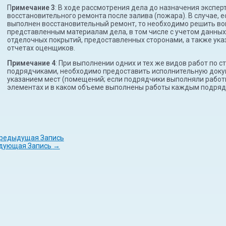
П
римечание 3
: В ходе рассмотрения дела до назначения экспер
восстановительного ремонта после залива (пожара). В случае,
выполнен восстановительный ремонт, то необходимо решить во
представленным материалам дела, в том числе с учетом данных
отделочных покрытий, предоставленных сторонами, а также ука
отчетах оценщиков.
Примечание 4
: При выполнении одних и тех же видов работ по 
подрядчиками, необходимо предоставить исполнительную док
указанием мест (помещений; если подрядчики выполняли работы
элементах и в каком объеме выполнены работы каждым подряд
редыдущая Запись
дующая Запись
→