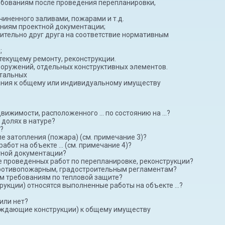
бованиям после проведения перепланировки,
иненного заливами, пожарами и т.д.
аниям проектной документации;
ительно друг друга на соответствие нормативным
;
текущему ремонту, реконструкции.
ооружений, отдельных конструктивных элементов.
итальных
ания к общему или индивидуальному имуществу
вижимости, расположенного … по состоянию на …?
долях в натуре?
?
 затопления (пожара) (см. примечание 3)?
бот на объекте … (см. примечание 4)?
тной документации?
 проведенных работ по перепланировке, реконструкции?
противопожарным, градостроительным регламентам?
м требованиям по тепловой защите?
трукции) относятся выполненные работы на объекте …?
или нет?
раждающие конструкции) к общему имуществу