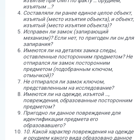
изъятые при ОМП по факту … орудием,
изъятым …?
Составляли ли ранее единое целое объект,
изъятый (место изъятия объекта), и объект,
изъятый (место изъятия объекта)?
Исправен ли замок (запирающий
механизм)? Если нет, то пригоден ли он для
запирания?
Имеются ли на деталях замка следы,
оставленные посторонним предметом? Не
отпирался ли замок посторонним
предметом (подобранным ключом,
отмычкой)?
Не отпирался ли замок ключом,
представленным на исследование?
Имеются ли на одежде, изъятой …,
повреждения, образованные посторонним
предметом?
Пригодно ли данное повреждение для
идентификации предмета его
образовавшего?
10. Какой характер повреждения на одежде
и орудием какого вида образовано данное