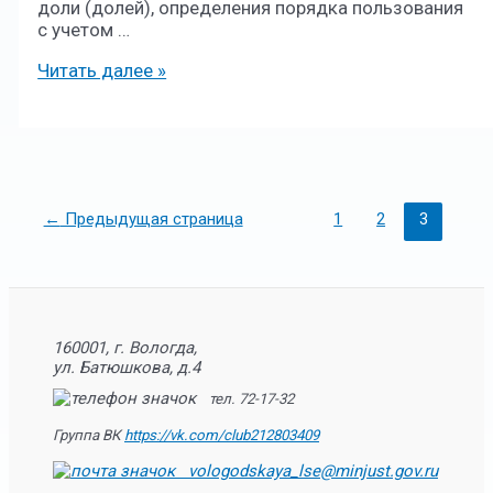
доли (долей), определения порядка пользования
с учетом …
Читать далее »
←
Предыдущая страница
1
2
3
160001, г. Вологда,
ул. Батюшкова, д.4
тел. 72-17-32
Группа ВК
https://vk.com/club212803409
vologodskaya_lse@minjust.gov.ru